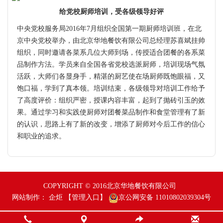
给党校厨师培训，受各级领导好评
中央党校服务局2016年7月组织全国第一期厨师培训班，在北
京中央党校举办，由北京华地餐饮有限公司总经理苏喜斌挂帅
组织，同时邀请各菜系几位大师到场，传授适合团餐的各系菜
品制作方法。学员来自全国各省党校选派厨师，培训现场气氛
活跃，大师们各显身手，精湛的厨艺使在场厨师既饱眼福，又
饱口福，学到了真本领。培训结束，各级领导对培训工作给予
了高度评价：组织严密，授课内容丰富，起到了抛砖引玉的效
果。通过学习和实践使厨师对团餐菜品制作和食堂管理有了新
的认识，思路上有了新的改变，增添了厨师对今后工作的信心
和职业的追求。
COPYRIGHT © 2016北京华地餐饮有限公司
网站制作：
企炬
【管理入口】
京公网安备 11010802039304号