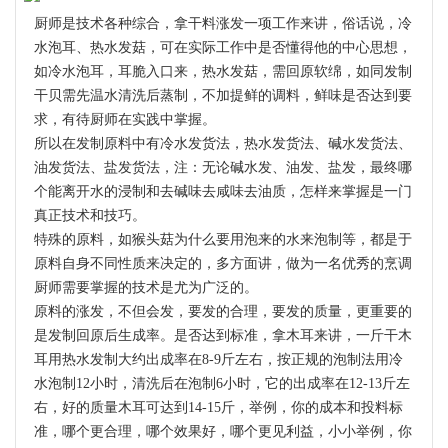
厨师是技术各种综合，拿干料涨发一项工作来讲，俗话说，冷
水泡耳、热水发菇，可在实际工作中是否懂得他的中心思想，
如冷水泡耳，耳脆入口来，热水发菇，需回原软绵，如同发制
干贝需先温水清洗后蒸制，不加提鲜的调料，鲜味是否达到要
求，有待厨师在实践中掌握。
所以在发制原料中有冷水发货法，热水发货法、碱水发货法、
油发货法、盐发货法，注：无论碱水发、油发、盐发，最终哪
个能离开水的浸制和去碱味去咸味去油质，怎样来掌握是一门
真正技术和技巧。
特殊的原料，如猴头菇为什么要用泡来的水来泡制等，都是于
原料自身不同性质来决定的，多方面讲，做为一名优秀的烹调
厨师需要掌握的技术是尤为广泛的。
原料的涨发，不但会发，要发的合理，要发的质量，更重要的
是发制回原后生成率。是否达到标准，拿木耳来讲，一斤干木
耳用热水发制大约出成率在8-9斤左右，按正规的泡制法用冷
水泡制12小时，清洗后在泡制6小时，它的出成率在12-13斤左
右，好的质量木耳可达到14-15斤，举例，你的成本和投料标
准，哪个更合理，哪个效果好，哪个更见利益，小小举例，你