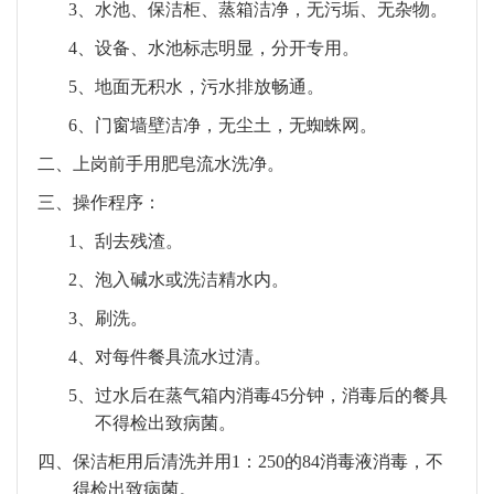
3、
水池、保洁柜、蒸箱洁净，无污垢、无杂物。
4、
设备、水池标志明显，分开专用。
5、
地面无积水，污水排放畅通。
6、
门窗墙壁洁净，无尘土，无蜘蛛网。
二、
上岗前手用肥皂流水洗净。
三、
操作程序：
1、
刮去残渣。
2、
泡入碱水或洗洁精水内。
3、
刷洗。
4、
对每件餐具流水过清。
5、
过水后在蒸气箱内消毒
45
分钟，消毒后的餐具
不得检出致病菌。
四、
保洁柜用后清洗并用
1
：
250
的
84
消毒液消毒，不
得检出致病菌。