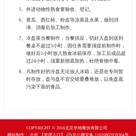
5、
外进动物性熟食要验收、登记。
6、
黄瓜、西红柿、粉皮等凉菜及水果，做到消
净、消毒后加工制作。
7、
冷盘菜当餐制作，当餐供应，切好入盘到送到
餐桌不超过
3
小时，因任务需要须提前制作时，
做好后
1
小时放入熟食冰箱保存，加工后成品超
过
24
小时，须重新彻底加热，杜绝食物中毒。
8、
凡制作好的冷盘无论放入冰箱，还是在专间暂
时存放，盘与盘不宜交错重叠堆放，以免盘底
污染下面的食品。
COPYRIGHT © 2016北京华地餐饮有限公司
网站制作：
企炬
【管理入口】
京公网安备 11010802039304号