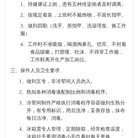
1
、持健康证上岗，患有五种传染病者及时调离。
2
、按规定着装，上班时不戴饰物，不留长指甲。
3
、做到四勤（洗手、剪指甲、洗澡理发、换工作
服）
4
、工作时不准吸烟，喝酒掏鼻孔、挖耳、不对着
食品咳嗽，打喷嚏、吐沫、不得穿工作服，
工作鞋离开生产加工岗位。
三、
操作人员卫生要求
1、
做到五专，非冷荤间人员勿入。
2、
熟知各种消毒液配制比例和消毒程序。
3、
冷荤间制作严格执行消毒程序容器做到生熟分
开，有专用标识，用后洗净，妥善存放，抹布
每日洁净、消毒。
4、
冰箱需专人管理，定期除箱，经常检查温度，
冰箱拉手要用消毒小毛巾裹好每天更换。