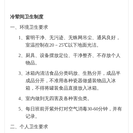
冷荤间卫生制度
一、
环境卫生要求
1、
窗明干净、无污迹、无蛛网吊尘、通风良好，
室温控制在
20
－
25
℃以下地面光洁。
2、
厨具、设备摆放定位、干净整齐、不存放个人
物品。
3、
冰箱内清洁食品分类码放、生熟分开，成品半
成品分开，不准用各种瓷器做盛装物品入冰
箱，不得将罐装食品直接放入冰箱。
4、
室内做到无四害及各种害虫类。
5、
每日班前开紫外灯对空气消毒
30-60
分钟，并有
记录。
二、
个人卫生要求