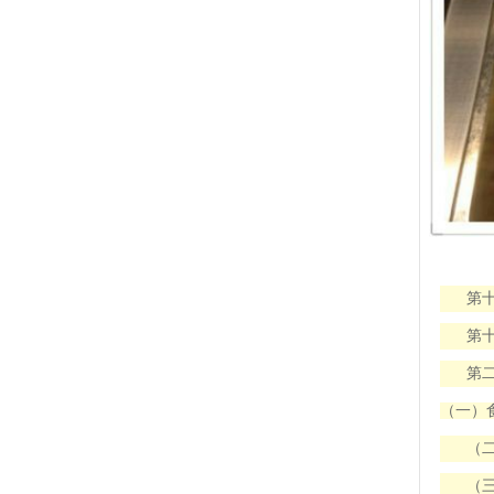
第
第
第
（一）
（
（