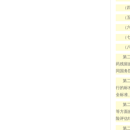
（
（
（
（
（
第
药残留
同国务
第
行的标
全标准
第
等方面
险评估
第