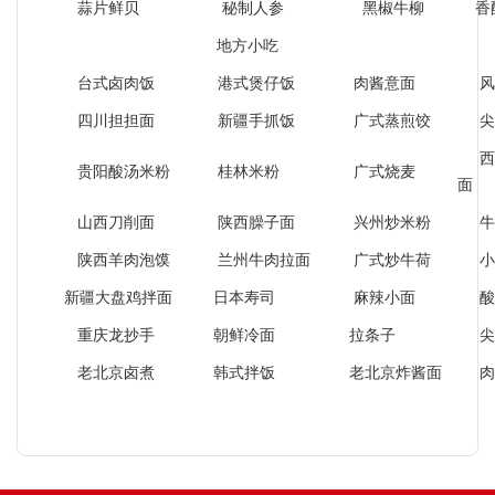
蒜片鲜贝
秘制人参
黑椒牛柳
香
地方小吃
台式卤肉饭
港式煲仔饭
肉酱意面
风
四川担担面
新疆手抓饭
广式蒸煎饺
尖
西
贵阳酸汤米粉
桂林米粉
广式烧麦
面
山西刀削面
陕西臊子面
兴州炒米粉
牛
陕西羊肉泡馍
兰州牛肉拉面
广式炒牛荷
小
新疆大盘鸡拌面
日本寿司
麻辣小面
酸
重庆龙抄手
朝鲜冷面
拉条子
尖
老北京卤煮
韩式拌饭
老北京炸酱面
肉