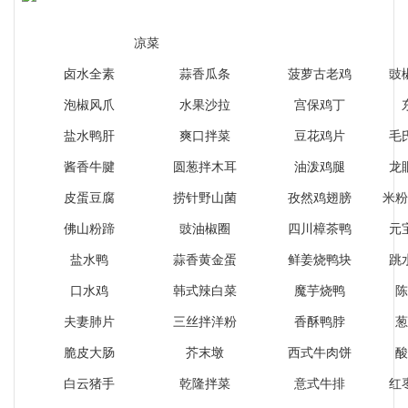
凉菜
卤水全素
蒜香瓜条
菠萝古老鸡
豉
泡椒风爪
水果沙拉
宫保鸡丁
盐水鸭肝
爽口拌菜
豆花鸡片
毛
酱香牛腱
圆葱拌木耳
油泼鸡腿
龙
皮蛋豆腐
捞针野山菌
孜然鸡翅膀
米粉
佛山粉蹄
豉油椒圈
四川樟茶鸭
元
盐水鸭
蒜香黄金蛋
鲜姜烧鸭块
跳
口水鸡
韩式辣白菜
魔芋烧鸭
陈
夫妻肺片
三丝拌洋粉
香酥鸭脖
葱
脆皮大肠
芥末墩
西式牛肉饼
酸
白云猪手
乾隆拌菜
意式牛排
红